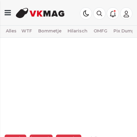
Alles
WTF
Bommetje
Hilarisch
OMFG
Pix Dump