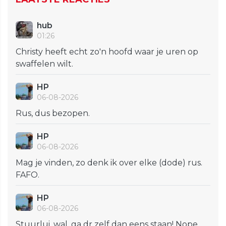
hub
01:26
Christy heeft echt zo'n hoofd waar je uren op
swaffelen wilt.
HP
06-08-2026
Rus, dus bezopen.
HP
06-08-2026
Mag je vinden, zo denk ik over elke (dode) rus.
FAFO.
HP
06-08-2026
Stuurlui, wal, ga dr zelf dan eens staan! Nope,