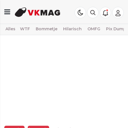
Alles
WTF
Bommetje
Hilarisch
OMFG
Pix Dump