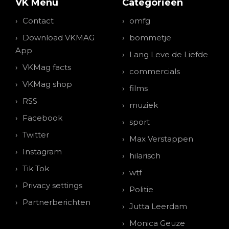
VK Menu
Categorieen
Contact
omfg
Download VKMAG
bommetje
App
Lang Leve de Liefde
VKMag facts
commercials
VKMag shop
films
RSS
muziek
Facebook
sport
Twitter
Max Verstappen
Instagram
hilarisch
Tik Tok
wtf
Privacy settings
Politie
Partnerberichten
Jutta Leerdam
Monica Geuze