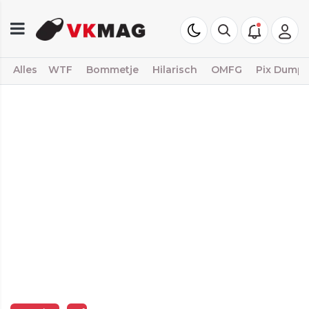
Alles
WTF
Bommetje
Hilarisch
OMFG
Pix Dump