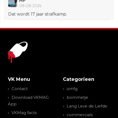
HP
08-08-2026
Dat wordt 17 jaar strafkamp.
VK Menu
Categorieen
Contact
omfg
Download VKMAG
bommetje
App
Lang Leve de Liefde
VKMag facts
commercials