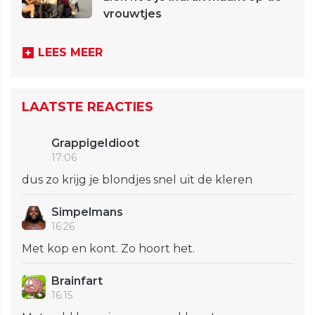
vrouwtjes
LEES MEER
LAATSTE REACTIES
GrappigeIdioot
17:06
dus zo krijg je blondjes snel uit de kleren
Simpelmans
16:26
Met kop en kont. Zo hoort het.
Brainfart
16:15