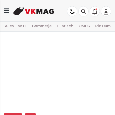
Alles
WTF
Bommetje
Hilarisch
OMFG
Pix Dump