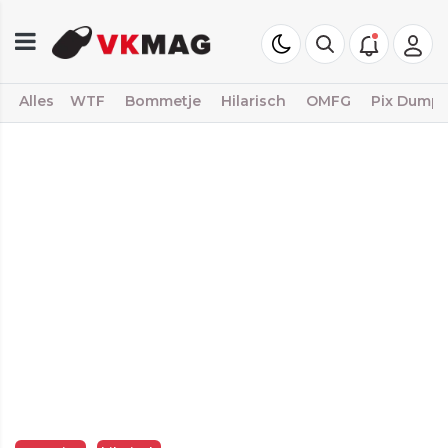
Alles
WTF
Bommetje
Hilarisch
OMFG
Pix Dump