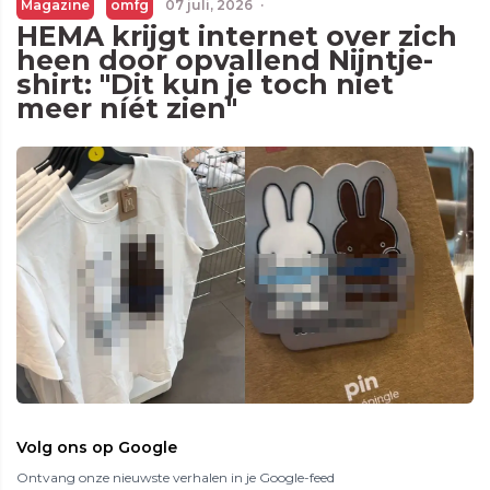
Magazine
omfg
07 juli, 2026
·
HEMA krijgt internet over zich
heen door opvallend Nijntje-
shirt: "Dit kun je toch niet
meer níét zien"
Volg ons op Google
Ontvang onze nieuwste verhalen in je Google-feed