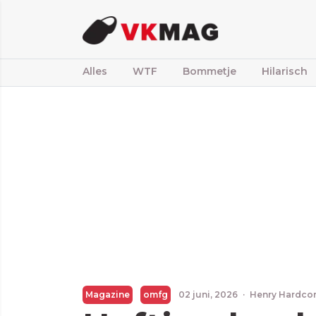
Alles
WTF
Bommetje
Hilarisch
Magazine
omfg
02 juni, 2026
·
Henry Hardco