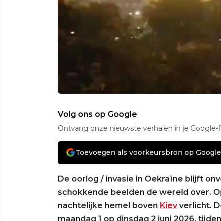
Volg ons op Google
Ontvang onze nieuwste verhalen in je Google-
Toevoegen als voorkeursbron op Google
De oorlog / invasie in Oekraïne blijft 
schokkende beelden de wereld over. Op
nachtelijke hemel boven
Kiev
verlicht. 
maandag 1 op dinsdag 2 juni 2026, tijde