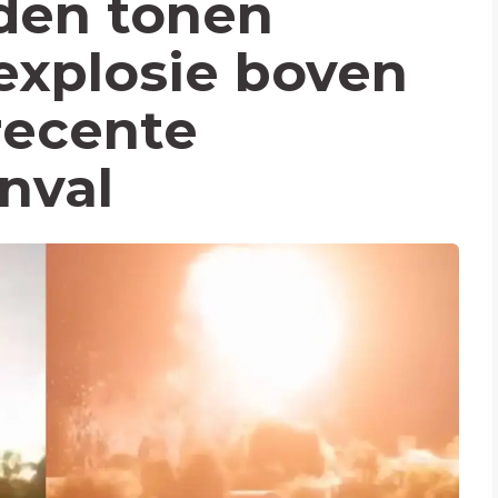
den tonen
explosie boven
recente
nval