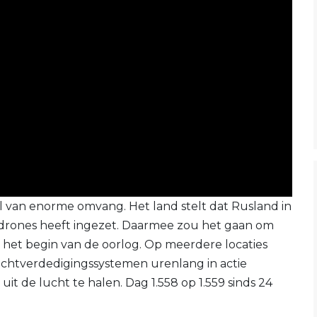
 van enorme omvang. Het land stelt dat Rusland in
6 drones heeft ingezet. Daarmee zou het gaan om
 het begin van de oorlog. Op meerdere locaties
uchtverdedigingssystemen urenlang in actie
t de lucht te halen. Dag 1.558 op 1.559 sinds 24