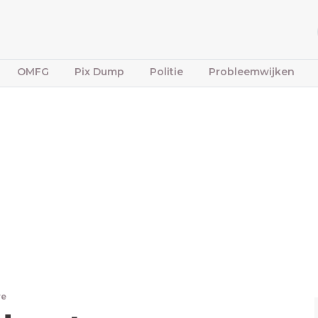
OMFG
Pix Dump
Politie
Probleemwijken
re