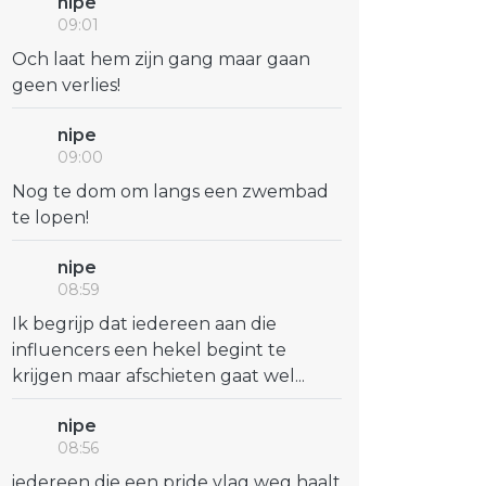
nipe
09:01
Och laat hem zijn gang maar gaan
geen verlies!
nipe
09:00
Nog te dom om langs een zwembad
te lopen!
nipe
08:59
Ik begrijp dat iedereen aan die
influencers een hekel begint te
krijgen maar afschieten gaat wel...
nipe
08:56
iedereen die een pride vlag weg haalt