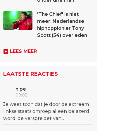
onder drie man
'The Chief' is niet
meer: Nederlandse
hiphoppionier Tony
Scott (54) overleden
LEES MEER
LAATSTE REACTIES
nipe
09:02
Je weet toch dat je door de extreem
linkse staats omroep alleen belazerd
word, de verspreider van...