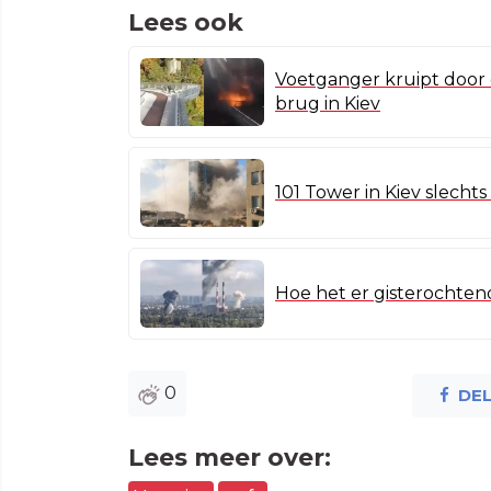
Lees ook
Voetganger kruipt door 
brug in Kiev
101 Tower in Kiev slecht
Hoe het er gisterochtend
0
DE
Lees meer over: