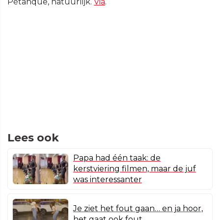
Pétanque, natuurlijk.
Via
.
Lees ook
Papa had één taak: de
kerstviering filmen, maar de juf
was interessanter
Je ziet het fout gaan… en ja hoor,
het gaat ook fout