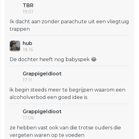
TBR
19:01
Ik dacht aan zonder parachute uit een vliegtuig
trappen
hub
18:16
De dochter heeft nog babyspek 😂
GrappigeIdioot
17:11
ik begin steeds meer te begrijpen waarom een
alcoholverbod een goed idee is
GrappigeIdioot
17:06
ze hebben vast ook van die trotse ouders die
vergeten waren op te voeden