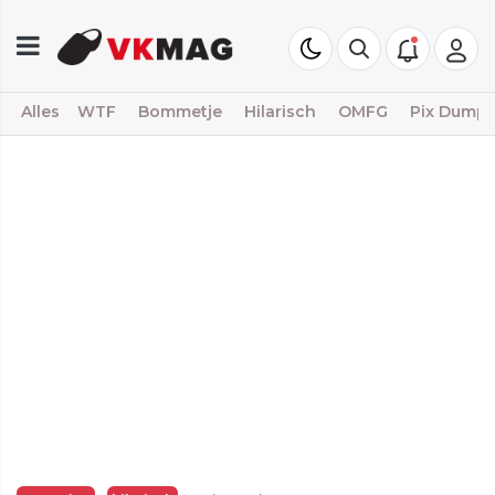
Alles
WTF
Bommetje
Hilarisch
OMFG
Pix Dump