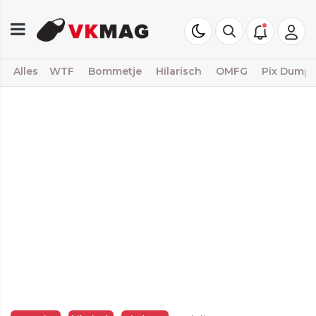
Alles
WTF
Bommetje
Hilarisch
OMFG
Pix Dump