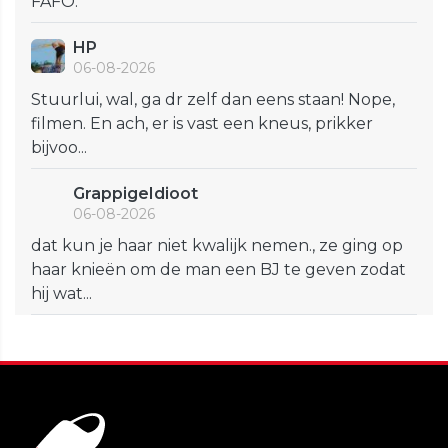
FAFO.
HP
06-08-2026
Stuurlui, wal, ga dr zelf dan eens staan! Nope,
filmen. En ach, er is vast een kneus, prikker
bijvoo...
GrappigeIdioot
06-08-2026
dat kun je haar niet kwalijk nemen., ze ging op
haar knieën om de man een BJ te geven zodat
hij wat...