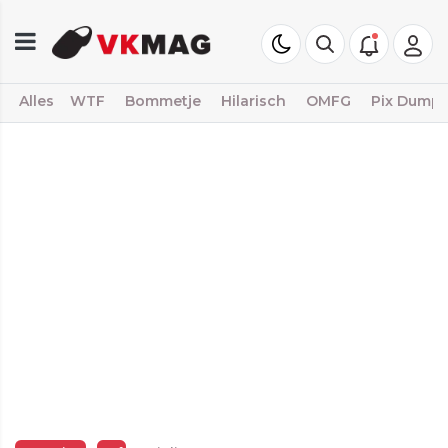
Alles
WTF
Bommetje
Hilarisch
OMFG
Pix Dump