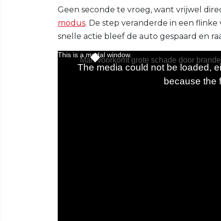
Geen seconde te vroeg, want vrijwel dire
modus
. De step veranderde in een flinke
snelle actie bleef de auto gespaard en 