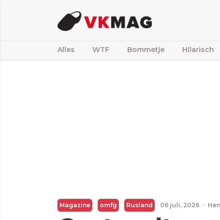
Alles
WTF
Bommetje
Hilarisch
Magazine
omfg
Rusland
06 juli, 2026
·
Hen