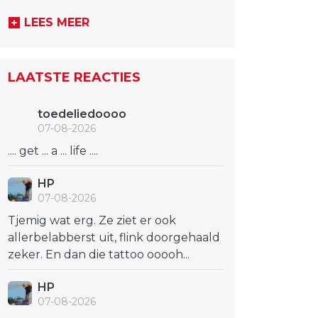
LEES MEER
LAATSTE REACTIES
toedeliedoooo
07-08-2026
.... get ... a ... life ....
HP
07-08-2026
Tjemig wat erg. Ze ziet er ook
allerbelabberst uit, flink doorgehaald
zeker. En dan die tattoo ooooh...
HP
07-08-2026