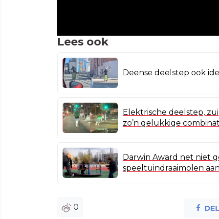
Lees ook
Deense deelstep ook ide
Elektrische deelstep, zu
zo’n gelukkige combinat
Darwin Award net niet g
speeltuindraaimolen aan
0
DE