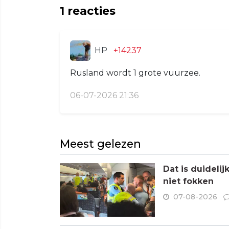
1
reacties
HP
+14237
Rusland wordt 1 grote vuurzee.
06-07-2026 21:36
Meest gelezen
Dat is duideli
niet fokken
07-08-2026