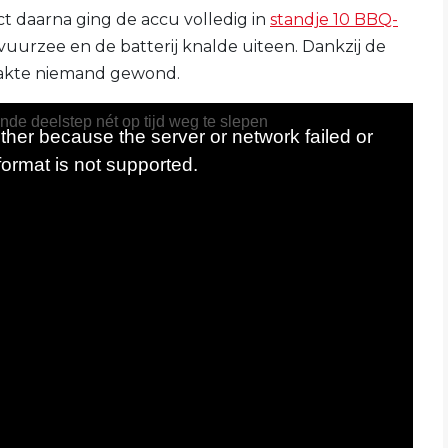
ct daarna ging de accu volledig in
standje 10 BBQ-
 vuurzee en de batterij knalde uiteen. Dankzij de
raakte niemand gewond.