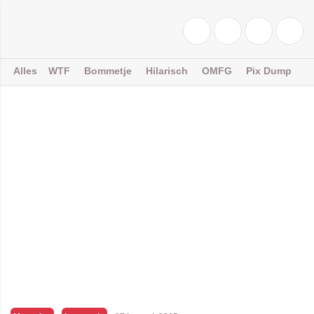
Alles
WTF
Bommetje
Hilarisch
OMFG
Pix Dump