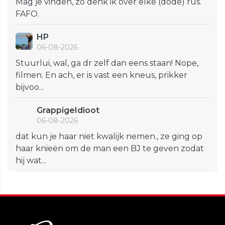
Mag je vinden, zo denk ik over elke (dode) rus.
FAFO.
HP
06-08-2026
Stuurlui, wal, ga dr zelf dan eens staan! Nope,
filmen. En ach, er is vast een kneus, prikker
bijvoo...
GrappigeIdioot
06-08-2026
dat kun je haar niet kwalijk nemen., ze ging op
haar knieën om de man een BJ te geven zodat
hij wat...