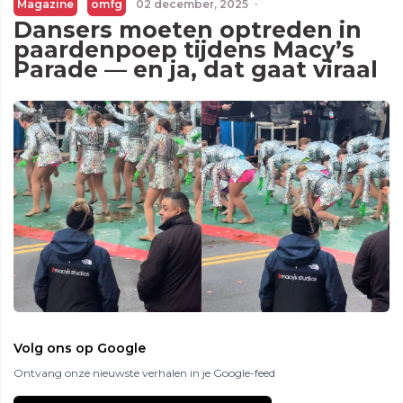
Magazine
omfg
02 december, 2025
·
Dansers moeten optreden in
paardenpoep tijdens Macy’s
Parade — en ja, dat gaat viraal
Volg ons op Google
Ontvang onze nieuwste verhalen in je Google-feed