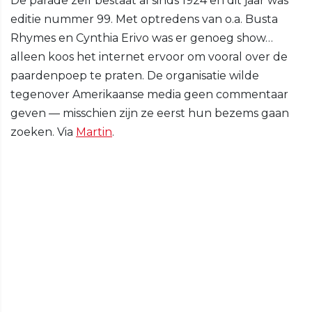
De parade zelf bestaat al sinds 1924 en dit jaar was
editie nummer 99. Met optredens van o.a. Busta
Rhymes en Cynthia Erivo was er genoeg show…
alleen koos het internet ervoor om vooral over de
paardenpoep te praten. De organisatie wilde
tegenover Amerikaanse media geen commentaar
geven — misschien zijn ze eerst hun bezems gaan
zoeken. Via
Martin
.