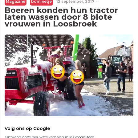
Magazine
bommetje
12 september, 2017
·
Boeren konden hun tractor
laten wassen door 8 blote
vrouwen in Loosbroek
Volg ons op Google
Ontvang onze nieuwste verhalen in je Google-feed