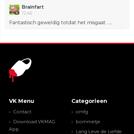
Brainfart
12:46
Fantastisch geweldig totdat het misgaat …..
VK Menu
Categorieen
Contact
omfg
Download VKMAG
bommetje
App
Lang Leve de Liefde