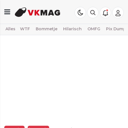
Alles
WTF
Bommetje
Hilarisch
OMFG
Pix Dump