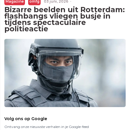
Magazine
omfg
03 juni, 2026
·
Bizarre beelden uit Rotterdam:
flashbangs vliegen busje in
tijdens spectaculaire
politieactie
Volg ons op Google
Ontvang onze nieuwste verhalen in je Google-feed