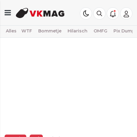
Alles
WTF
Bommetje
Hilarisch
OMFG
Pix Dump