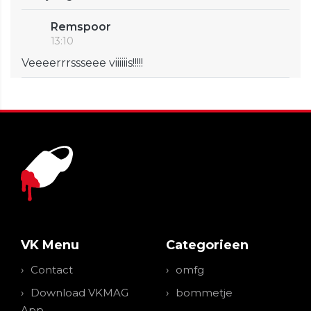
Remspoor
13:10
Veeeerrrssseee viiiiiis!!!!!
VK Menu
Categorieen
Contact
omfg
Download VKMAG
bommetje
App