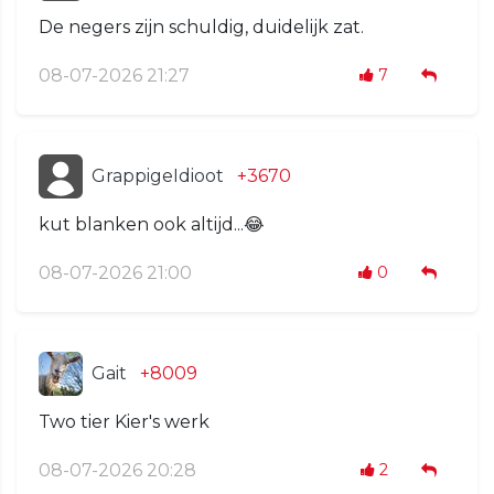
De negers zijn schuldig, duidelijk zat.
08-07-2026 21:27
7
GrappigeIdioot
+3670
kut blanken ook altijd...😂
08-07-2026 21:00
0
Gait
+8009
Two tier Kier's werk
08-07-2026 20:28
2