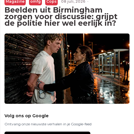
Magazine
omfg
Cops
08 juli, 2026
·
Beelden uit Birmingham
zorgen voor discussie: grijpt
de politie hier wel eerlijk in?
Volg ons op Google
Ontvang onze nieuwste verhalen in je Google-feed