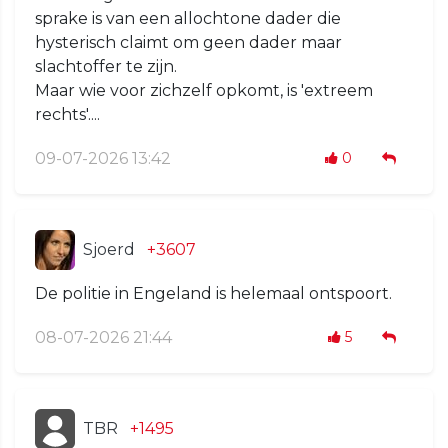
sprake is van een allochtone dader die
hysterisch claimt om geen dader maar
slachtoffer te zijn.
Maar wie voor zichzelf opkomt, is 'extreem
rechts'....
09-07-2026 13:42
0
Sjoerd
+3607
De politie in Engeland is helemaal ontspoort.
08-07-2026 21:44
5
TBR
+1495