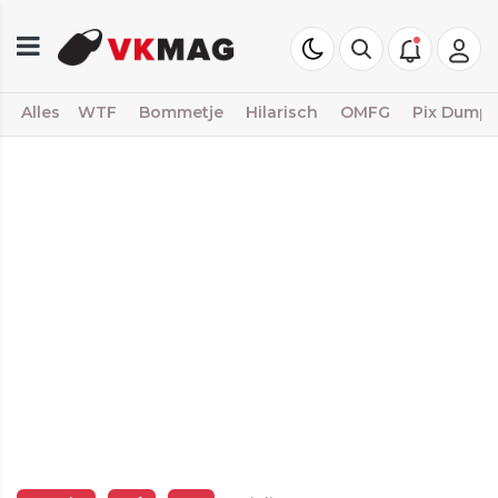
Alles
WTF
Bommetje
Hilarisch
OMFG
Pix Dump