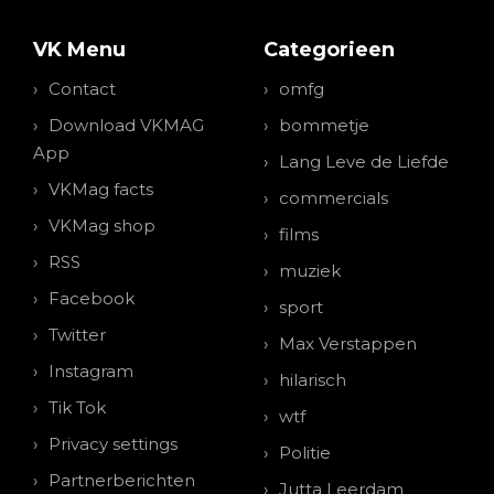
VK Menu
Categorieen
Contact
omfg
Download VKMAG
bommetje
App
Lang Leve de Liefde
VKMag facts
commercials
VKMag shop
films
RSS
muziek
Facebook
sport
Twitter
Max Verstappen
Instagram
hilarisch
Tik Tok
wtf
Privacy settings
Politie
Partnerberichten
Jutta Leerdam