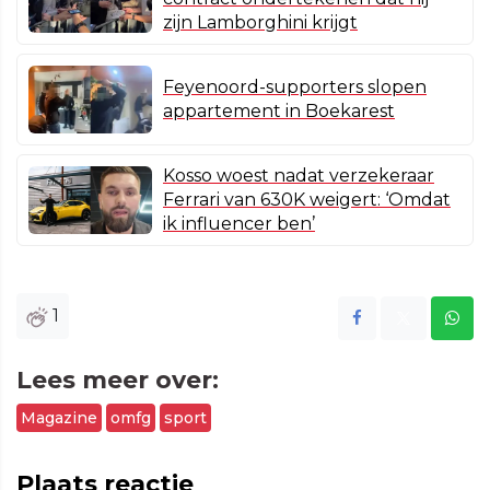
zijn Lamborghini krijgt
Feyenoord-supporters slopen
appartement in Boekarest
Kosso woest nadat verzekeraar
Ferrari van 630K weigert: ‘Omdat
ik influencer ben’
1
Lees meer over:
Magazine
omfg
sport
Plaats reactie