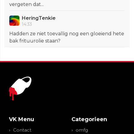
vergeten dat...
HeringTenkie
14:33
Hadden ze niet toevallig nog een gloeiend hete
bak frituurolie staan?
VK Menu
Categorieen
Contact
omfg