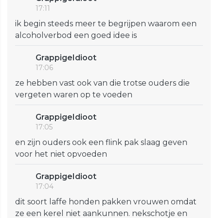
17:11
ik begin steeds meer te begrijpen waarom een
alcoholverbod een goed idee is
GrappigeIdioot
17:06
ze hebben vast ook van die trotse ouders die
vergeten waren op te voeden
GrappigeIdioot
17:05
en zijn ouders ook een flink pak slaag geven
voor het niet opvoeden
GrappigeIdioot
17:04
dit soort laffe honden pakken vrouwen omdat
ze een kerel niet aankunnen. nekschotje en