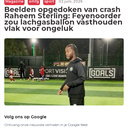
Magazine
omfg
sport
02 juni, 2026
·
Beelden opgedoken van crash
Raheem Sterling: Feyenoorder
zou lachgasballon vasthouden
vlak voor ongeluk
Volg ons op Google
Ontvang onze nieuwste verhalen in je Google-feed