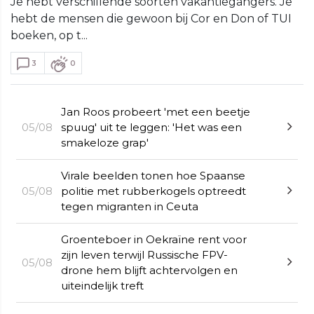
Je hebt verschillende soorten vakantiegangers. Je
hebt de mensen die gewoon bij Cor en Don of TUI
boeken, op t...
3
0
Jan Roos probeert 'met een beetje
05/08
spuug' uit te leggen: 'Het was een
smakeloze grap'
Virale beelden tonen hoe Spaanse
05/08
politie met rubberkogels optreedt
tegen migranten in Ceuta
Groenteboer in Oekraïne rent voor
zijn leven terwijl Russische FPV-
05/08
drone hem blijft achtervolgen en
uiteindelijk treft