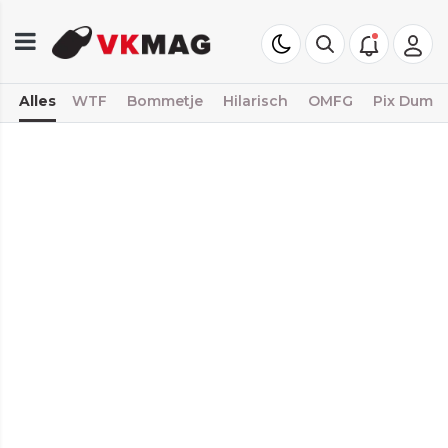
Alles
WTF
Bommetje
Hilarisch
OMFG
Pix Dump