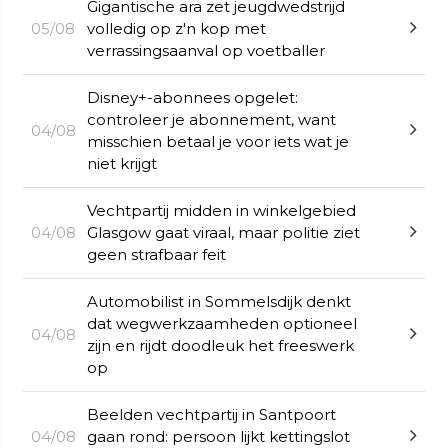
Gigantische ara zet jeugdwedstrijd
05/08
volledig op z'n kop met
verrassingsaanval op voetballer
Disney+-abonnees opgelet:
controleer je abonnement, want
04/08
misschien betaal je voor iets wat je
niet krijgt
Vechtpartij midden in winkelgebied
04/08
Glasgow gaat viraal, maar politie ziet
geen strafbaar feit
Automobilist in Sommelsdijk denkt
dat wegwerkzaamheden optioneel
04/08
zijn en rijdt doodleuk het freeswerk
op
Beelden vechtpartij in Santpoort
04/08
gaan rond: persoon lijkt kettingslot