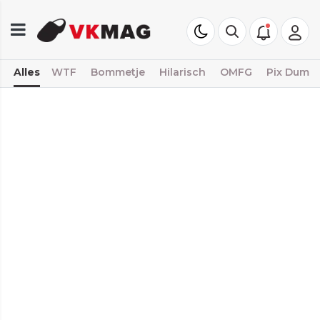
Alles
WTF
Bommetje
Hilarisch
OMFG
Pix Dump