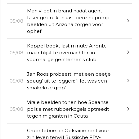
Man vliegt in brand nadat agent
taser gebruikt naast benzinepomp:
05/08
beelden uit Arizona zorgen voor
ophef
Koppel boekt last minute Airbnb,
05/08
maar blijkt te overnachten in
voormalige gentlemen's club
Jan Roos probeert 'met een beetje
05/08
spuug' uit te leggen: 'Het was een
smakeloze grap'
Virale beelden tonen hoe Spaanse
05/08
politie met rubberkogels optreedt
tegen migranten in Ceuta
Groenteboer in Oekraïne rent voor
zijn leven terwijl Russische FPV-