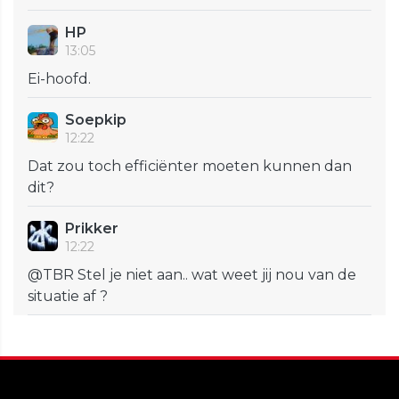
HP
13:05
Ei-hoofd.
Soepkip
12:22
Dat zou toch efficiënter moeten kunnen dan
dit?
Prikker
12:22
@TBR Stel je niet aan.. wat weet jij nou van de
situatie af ?