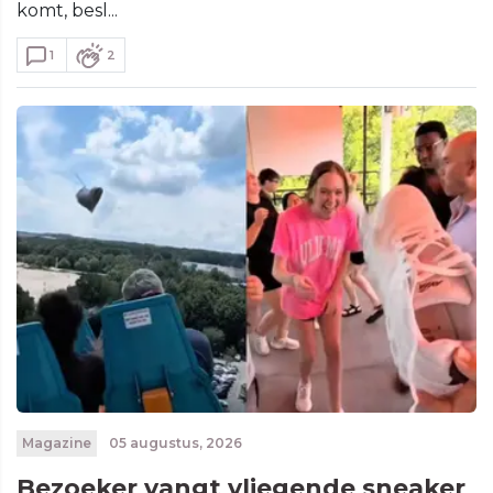
komt, besl...
1
2
Magazine
05 augustus, 2026
Bezoeker vangt vliegende sneaker